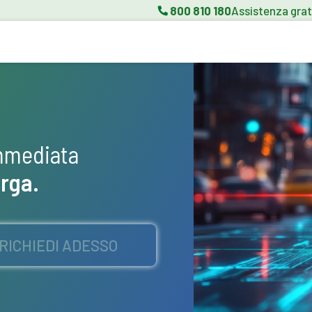
800 810 180
Assistenza grat
immediata
arga.
RICHIEDI ADESSO