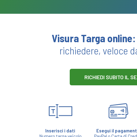
Visura Targa online:
richiedere, veloce d
RICHIEDI SUBITO IL S
Inserisci i dati
Esegui il pagamen
Numero targa veicolo
PayPal o Carta di Cred