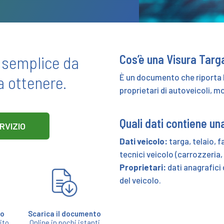
semplice da
Cos’è una Visura Targ
a ottenere.
È un documento che riporta le
proprietari di autoveicoli, m
Quali dati contiene un
ERVIZIO
Dati veicolo:
targa, telaio, 
tecnici veicolo (carrozzeria, 
Proprietari:
dati anagrafici 
del veicolo.
to
Scarica il documento
ito
Online in pochi istanti