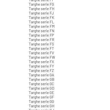
Targhe serie FG
Targhe serie FH
Targhe serie FJ
Targhe serie FK
Targhe serie FL
Targhe serie FM
Targhe serie FN
Targhe serie FP
Targhe serie FR
Targhe serie FS
Targhe serie FT
Targhe serie FV
Targhe serie FW
Targhe serie FX
Targhe serie FY
Targhe serie FZ
Targhe serie GA
Targhe serie GB
Targhe serie GC
Targhe serie GD
Targhe serie GE
Targhe serie GF
Targhe serie GG
Targhe serie GH