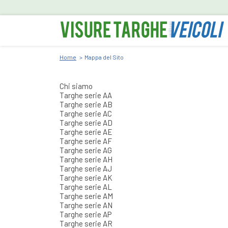
Home
Mappa del Sito
Chi siamo
Targhe serie AA
Targhe serie AB
Targhe serie AC
Targhe serie AD
Targhe serie AE
Targhe serie AF
Targhe serie AG
Targhe serie AH
Targhe serie AJ
Targhe serie AK
Targhe serie AL
Targhe serie AM
Targhe serie AN
Targhe serie AP
Targhe serie AR