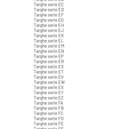
Targhe serie EC
Targhe serie ED
Targhe serie EF
Targhe serie EG
Targhe serie EH
Targhe serie EJ
Targhe serie EK
Targhe serie EL
Targhe serie EM
Targhe serie EN
Targhe serie EP
Targhe serie ER
Targhe serie ES
Targhe serie ET
Targhe serie EV
Targhe serie EW
Targhe serie EX
Targhe serie EY
Targhe serie EZ
Targhe serie FA
Targhe serie FB
Targhe serie FC
Targhe serie FD
Targhe serie FE
Targhe serie FF