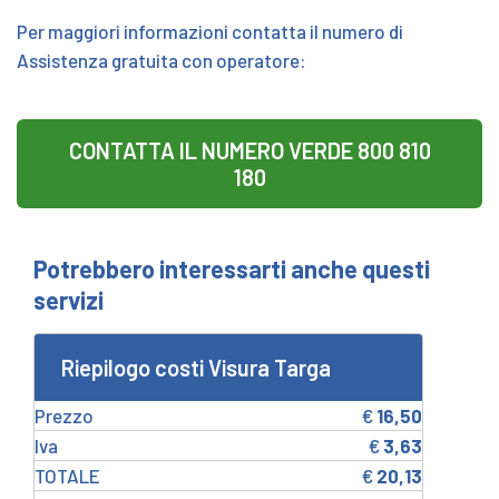
Per maggiori informazioni contatta il numero di
Assistenza gratuita con operatore:
CONTATTA IL NUMERO VERDE 800 810
180
Potrebbero interessarti anche questi
servizi
Riepilogo costi Visura Targa
Prezzo
€
16,50
Iva
€
3,63
TOTALE
€
20,13