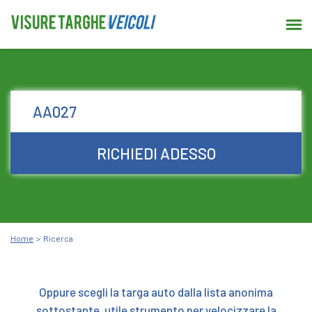
RICHIEDI ADESSO
Home
Ricerca
Oppure scegli la targa auto dalla lista anonima
sottostante, utile strumento per velocizzare la