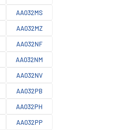
AA032MS
AA032MZ
AA032NF
AA032NM
AA032NV
AA032PB
AA032PH
AA032PP