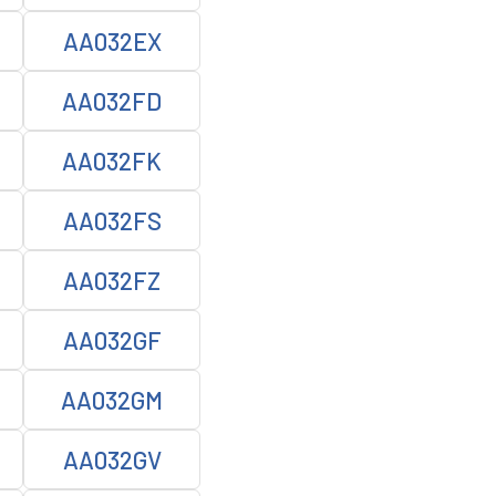
AA032EX
AA032FD
AA032FK
AA032FS
AA032FZ
AA032GF
AA032GM
AA032GV