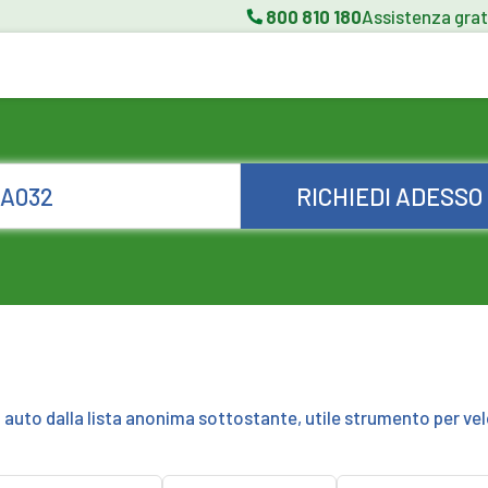
800 810 180
Assistenza grat
RICHIEDI ADESSO
a auto dalla lista anonima sottostante, utile strumento per vel