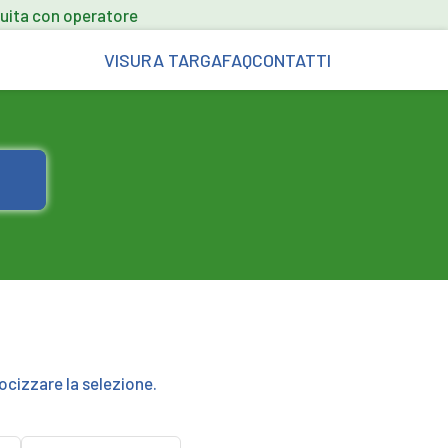
uita con operatore
VISURA TARGA
FAQ
CONTATTI
ocizzare la selezione.