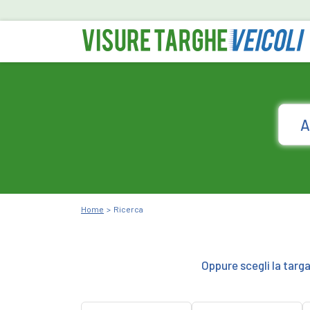
Home
Ricerca
Oppure scegli la targ