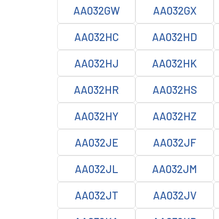
AA032GW
AA032GX
AA032HC
AA032HD
AA032HJ
AA032HK
AA032HR
AA032HS
AA032HY
AA032HZ
AA032JE
AA032JF
AA032JL
AA032JM
AA032JT
AA032JV