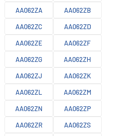
AA062ZA
AA062ZB
AA062ZC
AA062ZD
AA062ZE
AA062ZF
AA062ZG
AA062ZH
AA062ZJ
AA062ZK
AA062ZL
AA062ZM
AA062ZN
AA062ZP
AA062ZR
AA062ZS