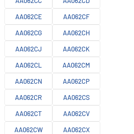
AA062CC
AA062CD
AA062CE
AA062CF
AA062CG
AA062CH
AA062CJ
AA062CK
AA062CL
AA062CM
AA062CN
AA062CP
AA062CR
AA062CS
AA062CT
AA062CV
AA062CW
AA062CX