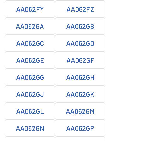
AA062FY
AA062FZ
AA062GA
AA062GB
AA062GC
AA062GD
AA062GE
AA062GF
AA062GG
AA062GH
AA062GJ
AA062GK
AA062GL
AA062GM
AA062GN
AA062GP