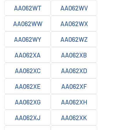
AA062WT
AA062WV
AA062WW
AA062WX
AA062WY
AA062WZ
AA062XA
AA062XB
AA062XC
AA062XD
AA062XE
AA062XF
AA062XG
AA062XH
AA062XJ
AA062XK