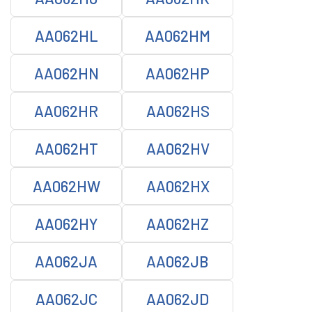
AA062HL
AA062HM
AA062HN
AA062HP
AA062HR
AA062HS
AA062HT
AA062HV
AA062HW
AA062HX
AA062HY
AA062HZ
AA062JA
AA062JB
AA062JC
AA062JD