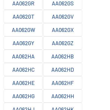
AA062GR
AA062GS
AA062GT
AA062GV
AA062GW
AA062GX
AA062GY
AA062GZ
AA062HA
AA062HB
AA062HC
AA062HD
AA062HE
AA062HF
AA062HG
AA062HH
AA062HJ
AA062HK