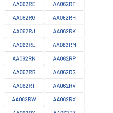
AA062RE
AA062RF
AA062RG
AA062RH
AA062RJ
AA062RK
AA062RL
AA062RM
AA062RN
AA062RP
AA062RR
AA062RS
AA062RT
AA062RV
AA062RW
AA062RX
AA062RY
AA062RZ