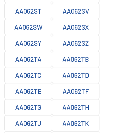
AA062ST
AA062SV
AA062SW
AA062SX
AA062SY
AA062SZ
AA062TA
AA062TB
AA062TC
AA062TD
AA062TE
AA062TF
AA062TG
AA062TH
AA062TJ
AA062TK