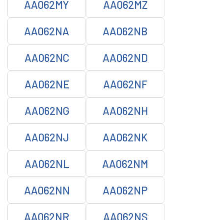
AA062MY
AA062MZ
AA062NA
AA062NB
AA062NC
AA062ND
AA062NE
AA062NF
AA062NG
AA062NH
AA062NJ
AA062NK
AA062NL
AA062NM
AA062NN
AA062NP
AA062NR
AA062NS