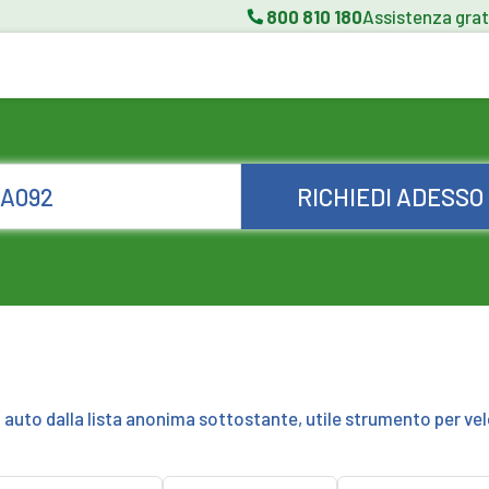
800 810 180
Assistenza grat
RICHIEDI ADESSO
a auto dalla lista anonima sottostante, utile strumento per vel