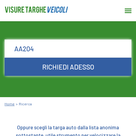
RICHIEDI ADESSO
Home
Ricerca
Oppure scegli la targa auto dalla lista anonima
sottostante, utile strumento per velocizzare la