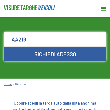
RICHIEDI ADESSO
Home
Ricerca
Oppure scegli la targa auto dalla lista anonima
sottostante, utile strumento per velocizzare la