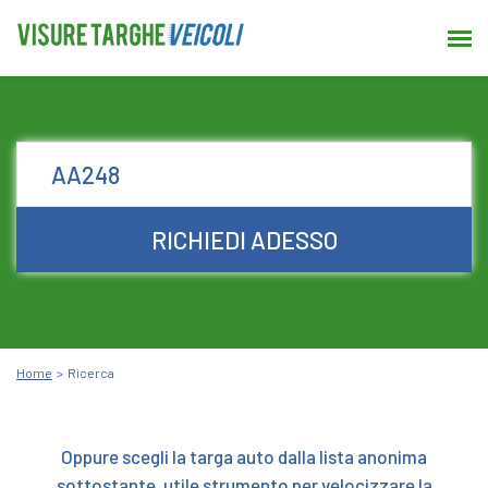
RICHIEDI ADESSO
Home
Ricerca
Oppure scegli la targa auto dalla lista anonima
sottostante, utile strumento per velocizzare la