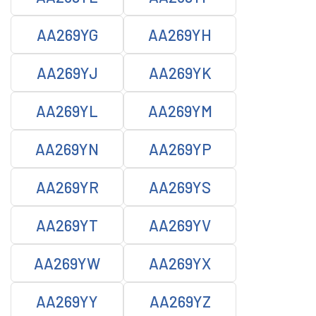
AA269YG
AA269YH
AA269YJ
AA269YK
AA269YL
AA269YM
AA269YN
AA269YP
AA269YR
AA269YS
AA269YT
AA269YV
AA269YW
AA269YX
AA269YY
AA269YZ