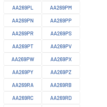
AA269PL
AA269PM
AA269PN
AA269PP
AA269PR
AA269PS
AA269PT
AA269PV
AA269PW
AA269PX
AA269PY
AA269PZ
AA269RA
AA269RB
AA269RC
AA269RD