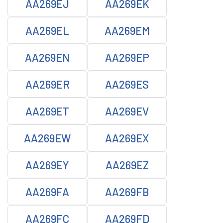
AA269EJ
AA269EK
AA269EL
AA269EM
AA269EN
AA269EP
AA269ER
AA269ES
AA269ET
AA269EV
AA269EW
AA269EX
AA269EY
AA269EZ
AA269FA
AA269FB
AA269FC
AA269FD