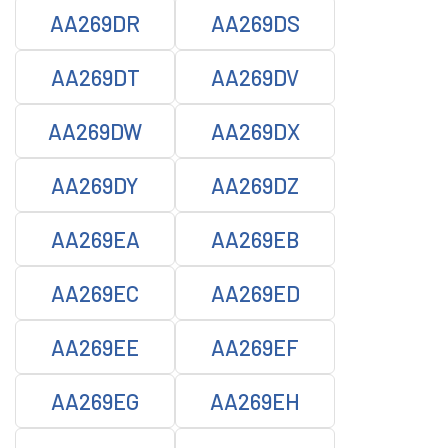
AA269DR
AA269DS
AA269DT
AA269DV
AA269DW
AA269DX
AA269DY
AA269DZ
AA269EA
AA269EB
AA269EC
AA269ED
AA269EE
AA269EF
AA269EG
AA269EH