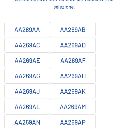
selezione.
AA269AA
AA269AB
AA269AC
AA269AD
AA269AE
AA269AF
AA269AG
AA269AH
AA269AJ
AA269AK
AA269AL
AA269AM
AA269AN
AA269AP