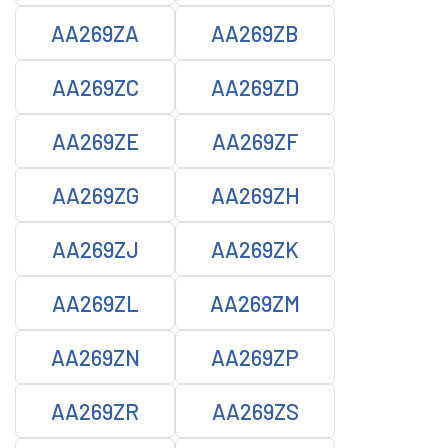
AA269ZA
AA269ZB
AA269ZC
AA269ZD
AA269ZE
AA269ZF
AA269ZG
AA269ZH
AA269ZJ
AA269ZK
AA269ZL
AA269ZM
AA269ZN
AA269ZP
AA269ZR
AA269ZS