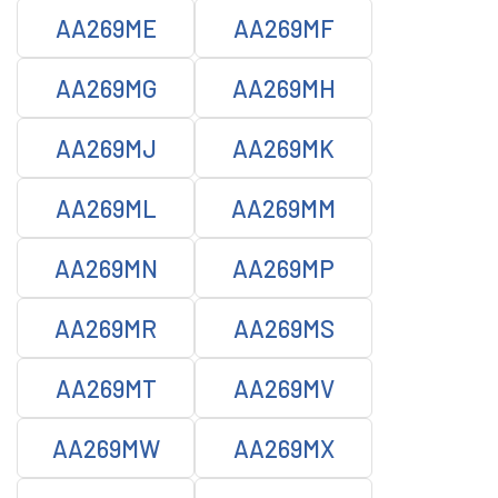
AA269ME
AA269MF
AA269MG
AA269MH
AA269MJ
AA269MK
AA269ML
AA269MM
AA269MN
AA269MP
AA269MR
AA269MS
AA269MT
AA269MV
AA269MW
AA269MX