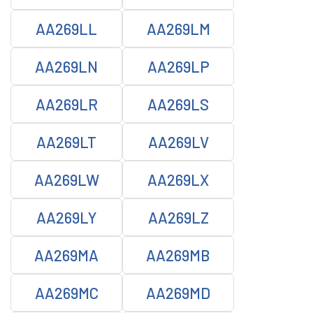
AA269LL
AA269LM
AA269LN
AA269LP
AA269LR
AA269LS
AA269LT
AA269LV
AA269LW
AA269LX
AA269LY
AA269LZ
AA269MA
AA269MB
AA269MC
AA269MD