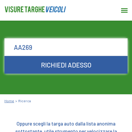
RICHIEDI ADESSO
Home
Ricerca
Oppure scegli la targa auto dalla lista anonima
sottostante, utile strumento per velocizzare la