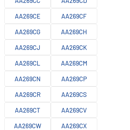
AA269CC
AA269CD
AA269CE
AA269CF
AA269CG
AA269CH
AA269CJ
AA269CK
AA269CL
AA269CM
AA269CN
AA269CP
AA269CR
AA269CS
AA269CT
AA269CV
AA269CW
AA269CX