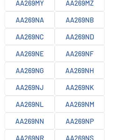
AA269MY
AA269MZ
AA269NA
AA269NB
AA269NC
AA269ND
AA269NE
AA269NF
AA269NG
AA269NH
AA269NJ
AA269NK
AA269NL
AA269NM
AA269NN
AA269NP
AA269NR
AA269NS