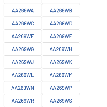
AA269WA
AA269WB
AA269WC
AA269WD
AA269WE
AA269WF
AA269WG
AA269WH
AA269WJ
AA269WK
AA269WL
AA269WM
AA269WN
AA269WP
AA269WR
AA269WS