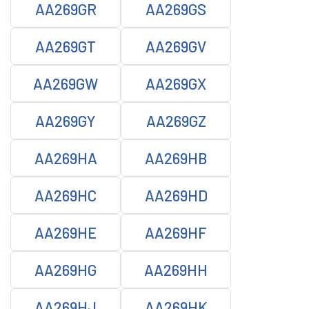
AA269GR
AA269GS
AA269GT
AA269GV
AA269GW
AA269GX
AA269GY
AA269GZ
AA269HA
AA269HB
AA269HC
AA269HD
AA269HE
AA269HF
AA269HG
AA269HH
AA269HJ
AA269HK