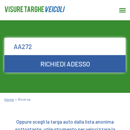
RICHIEDI ADESSO
Home
Ricerca
Oppure scegli la targa auto dalla lista anonima
sottostante, utile strumento per velocizzare la