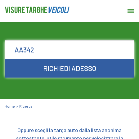
RICHIEDI ADESSO
Home
Ricerca
Oppure scegli la targa auto dalla lista anonima
sottostante, utile strumento per velocizzare la