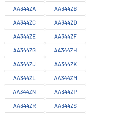
AA344ZA
AA344ZB
AA344ZC
AA344ZD
AA344ZE
AA344ZF
AA344ZG
AA344ZH
AA344ZJ
AA344ZK
AA344ZL
AA344ZM
AA344ZN
AA344ZP
AA344ZR
AA344ZS