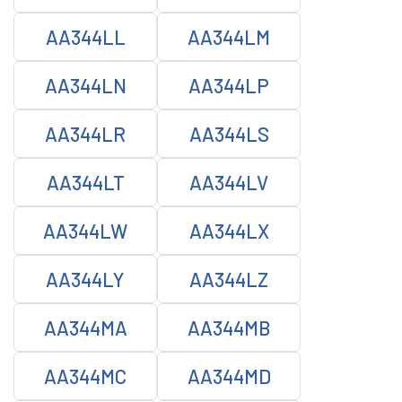
AA344LL
AA344LM
AA344LN
AA344LP
AA344LR
AA344LS
AA344LT
AA344LV
AA344LW
AA344LX
AA344LY
AA344LZ
AA344MA
AA344MB
AA344MC
AA344MD