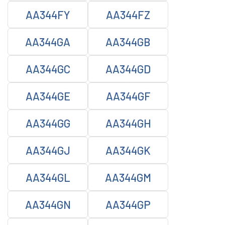
AA344FY
AA344FZ
AA344GA
AA344GB
AA344GC
AA344GD
AA344GE
AA344GF
AA344GG
AA344GH
AA344GJ
AA344GK
AA344GL
AA344GM
AA344GN
AA344GP