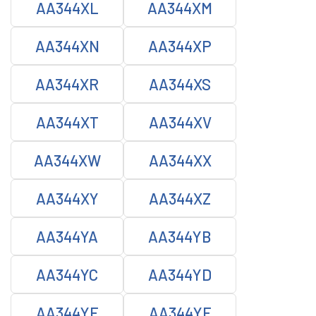
AA344XL
AA344XM
AA344XN
AA344XP
AA344XR
AA344XS
AA344XT
AA344XV
AA344XW
AA344XX
AA344XY
AA344XZ
AA344YA
AA344YB
AA344YC
AA344YD
AA344YE
AA344YF