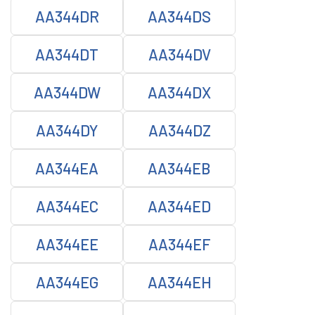
AA344DR
AA344DS
AA344DT
AA344DV
AA344DW
AA344DX
AA344DY
AA344DZ
AA344EA
AA344EB
AA344EC
AA344ED
AA344EE
AA344EF
AA344EG
AA344EH