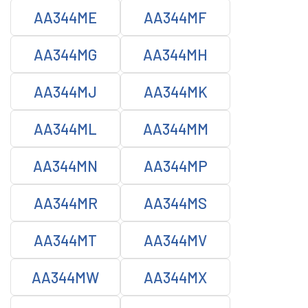
AA344ME
AA344MF
AA344MG
AA344MH
AA344MJ
AA344MK
AA344ML
AA344MM
AA344MN
AA344MP
AA344MR
AA344MS
AA344MT
AA344MV
AA344MW
AA344MX