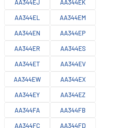
AA344EJ
AA344EK
AA344EL
AA344EM
AA344EN
AA344EP
AA344ER
AA344ES
AA344ET
AA344EV
AA344EW
AA344EX
AA344EY
AA344EZ
AA344FA
AA344FB
AA344FC
AA344FD