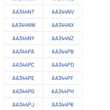
AA344NT
AA344NV
AA344NW
AA344NX
AA344NY
AA344NZ
AA344PA
AA344PB
AA344PC
AA344PD
AA344PE
AA344PF
AA344PG
AA344PH
AA344PJ
AA344PK