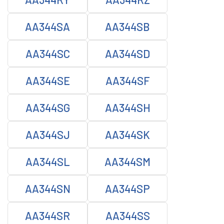
AA344SA
AA344SB
AA344SC
AA344SD
AA344SE
AA344SF
AA344SG
AA344SH
AA344SJ
AA344SK
AA344SL
AA344SM
AA344SN
AA344SP
AA344SR
AA344SS