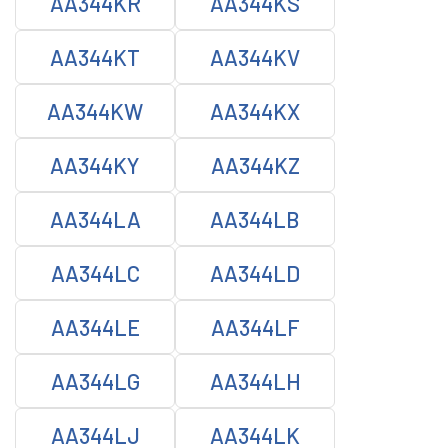
AA344KR
AA344KS
AA344KT
AA344KV
AA344KW
AA344KX
AA344KY
AA344KZ
AA344LA
AA344LB
AA344LC
AA344LD
AA344LE
AA344LF
AA344LG
AA344LH
AA344LJ
AA344LK