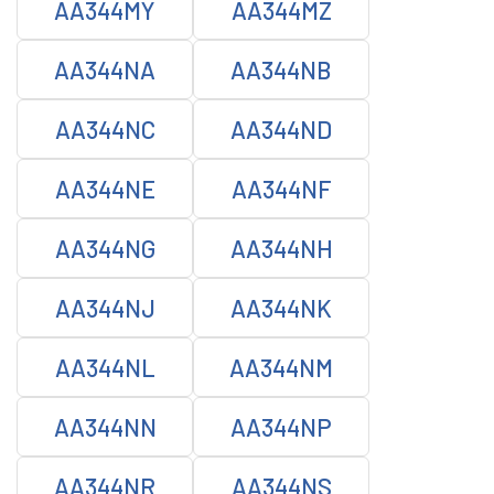
AA344MY
AA344MZ
AA344NA
AA344NB
AA344NC
AA344ND
AA344NE
AA344NF
AA344NG
AA344NH
AA344NJ
AA344NK
AA344NL
AA344NM
AA344NN
AA344NP
AA344NR
AA344NS