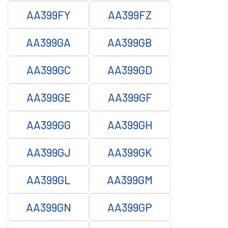
AA399FY
AA399FZ
AA399GA
AA399GB
AA399GC
AA399GD
AA399GE
AA399GF
AA399GG
AA399GH
AA399GJ
AA399GK
AA399GL
AA399GM
AA399GN
AA399GP