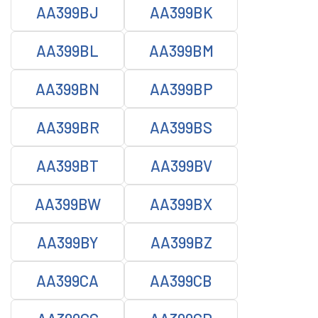
AA399BJ
AA399BK
AA399BL
AA399BM
AA399BN
AA399BP
AA399BR
AA399BS
AA399BT
AA399BV
AA399BW
AA399BX
AA399BY
AA399BZ
AA399CA
AA399CB