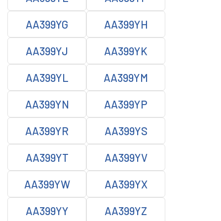
AA399YG
AA399YH
AA399YJ
AA399YK
AA399YL
AA399YM
AA399YN
AA399YP
AA399YR
AA399YS
AA399YT
AA399YV
AA399YW
AA399YX
AA399YY
AA399YZ