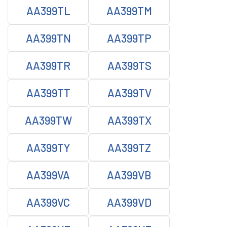
AA399TL
AA399TM
AA399TN
AA399TP
AA399TR
AA399TS
AA399TT
AA399TV
AA399TW
AA399TX
AA399TY
AA399TZ
AA399VA
AA399VB
AA399VC
AA399VD