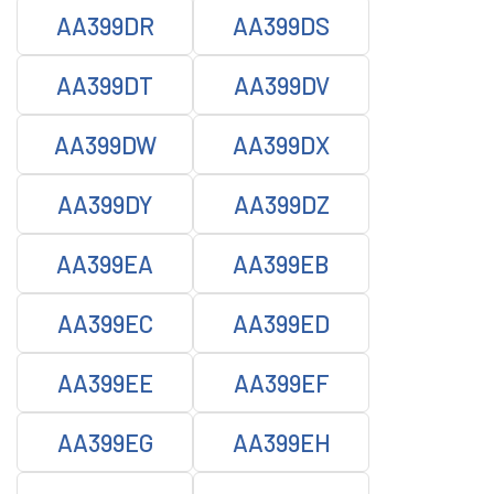
AA399DR
AA399DS
AA399DT
AA399DV
AA399DW
AA399DX
AA399DY
AA399DZ
AA399EA
AA399EB
AA399EC
AA399ED
AA399EE
AA399EF
AA399EG
AA399EH