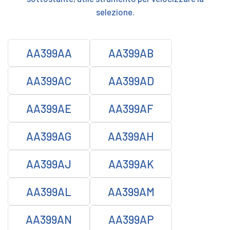
selezione.
AA399AA
AA399AB
AA399AC
AA399AD
AA399AE
AA399AF
AA399AG
AA399AH
AA399AJ
AA399AK
AA399AL
AA399AM
AA399AN
AA399AP