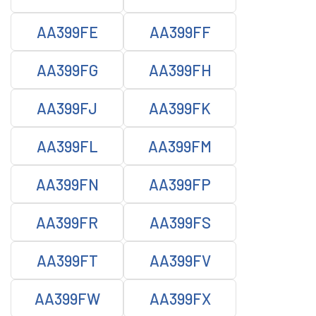
AA399FE
AA399FF
AA399FG
AA399FH
AA399FJ
AA399FK
AA399FL
AA399FM
AA399FN
AA399FP
AA399FR
AA399FS
AA399FT
AA399FV
AA399FW
AA399FX