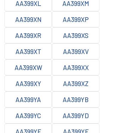
AA399XL
AA399XM
AA399XN
AA399XP
AA399XR
AA399XS
AA399XT
AA399XV
AA399XW
AA399XX
AA399XY
AA399XZ
AA399YA
AA399YB
AA399YC
AA399YD
AA399YE
AA399YF