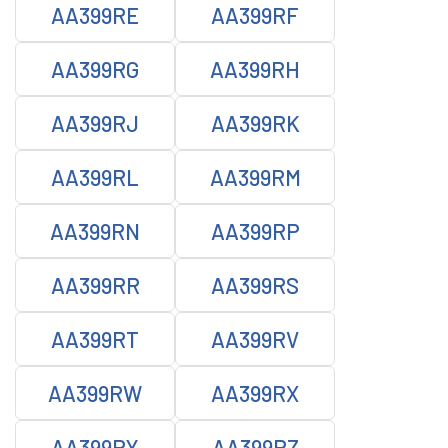
AA399RE
AA399RF
AA399RG
AA399RH
AA399RJ
AA399RK
AA399RL
AA399RM
AA399RN
AA399RP
AA399RR
AA399RS
AA399RT
AA399RV
AA399RW
AA399RX
AA399RY
AA399RZ