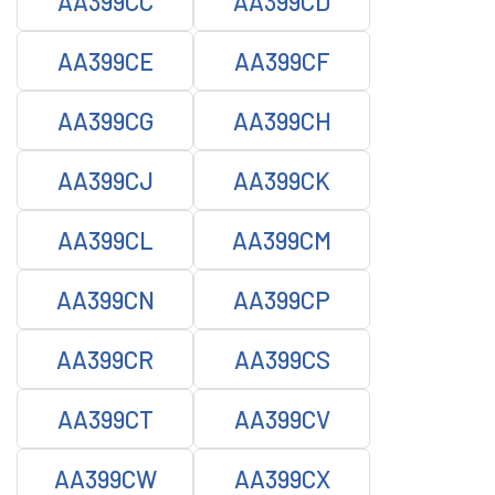
AA399CC
AA399CD
AA399CE
AA399CF
AA399CG
AA399CH
AA399CJ
AA399CK
AA399CL
AA399CM
AA399CN
AA399CP
AA399CR
AA399CS
AA399CT
AA399CV
AA399CW
AA399CX