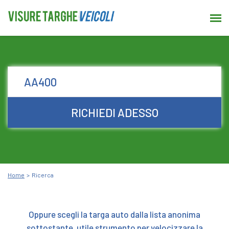
RICHIEDI ADESSO
Home
Ricerca
Oppure scegli la targa auto dalla lista anonima
sottostante, utile strumento per velocizzare la