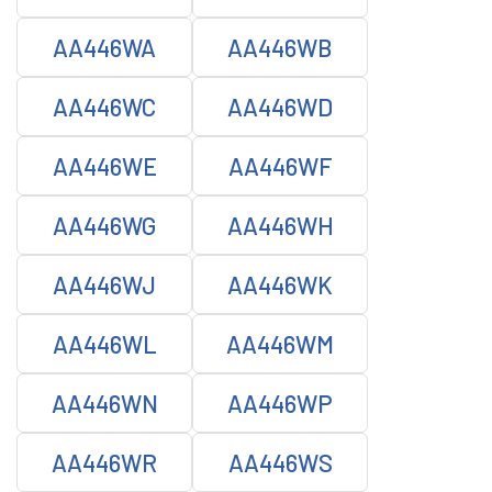
AA446WA
AA446WB
AA446WC
AA446WD
AA446WE
AA446WF
AA446WG
AA446WH
AA446WJ
AA446WK
AA446WL
AA446WM
AA446WN
AA446WP
AA446WR
AA446WS