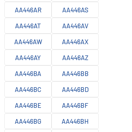
AA446AR
AA446AS
AA446AT
AA446AV
AA446AW
AA446AX
AA446AY
AA446AZ
AA446BA
AA446BB
AA446BC
AA446BD
AA446BE
AA446BF
AA446BG
AA446BH