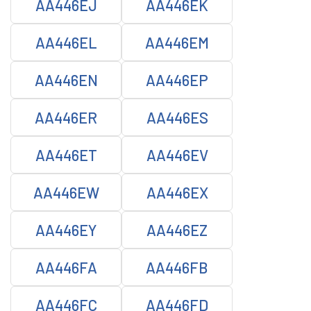
AA446EJ
AA446EK
AA446EL
AA446EM
AA446EN
AA446EP
AA446ER
AA446ES
AA446ET
AA446EV
AA446EW
AA446EX
AA446EY
AA446EZ
AA446FA
AA446FB
AA446FC
AA446FD