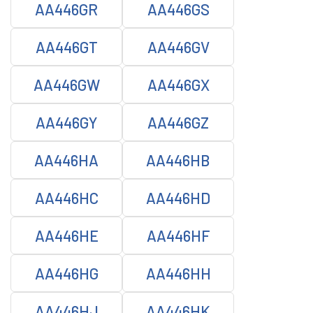
AA446GR
AA446GS
AA446GT
AA446GV
AA446GW
AA446GX
AA446GY
AA446GZ
AA446HA
AA446HB
AA446HC
AA446HD
AA446HE
AA446HF
AA446HG
AA446HH
AA446HJ
AA446HK