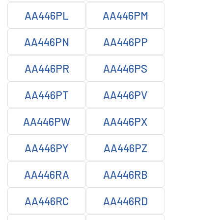
AA446PL
AA446PM
AA446PN
AA446PP
AA446PR
AA446PS
AA446PT
AA446PV
AA446PW
AA446PX
AA446PY
AA446PZ
AA446RA
AA446RB
AA446RC
AA446RD