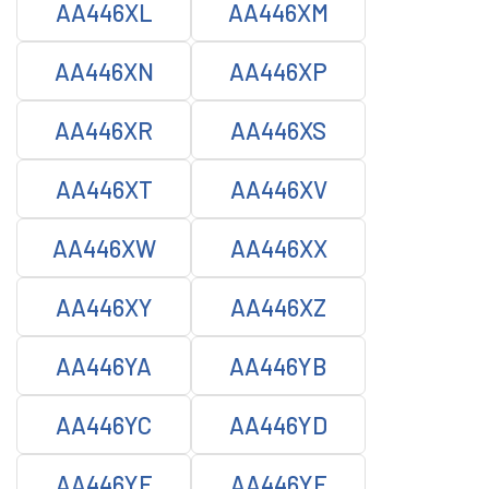
AA446XL
AA446XM
AA446XN
AA446XP
AA446XR
AA446XS
AA446XT
AA446XV
AA446XW
AA446XX
AA446XY
AA446XZ
AA446YA
AA446YB
AA446YC
AA446YD
AA446YE
AA446YF