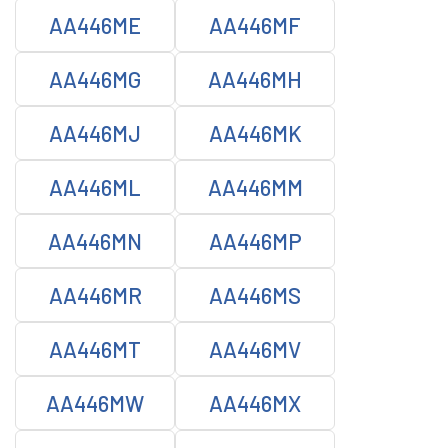
AA446ME
AA446MF
AA446MG
AA446MH
AA446MJ
AA446MK
AA446ML
AA446MM
AA446MN
AA446MP
AA446MR
AA446MS
AA446MT
AA446MV
AA446MW
AA446MX