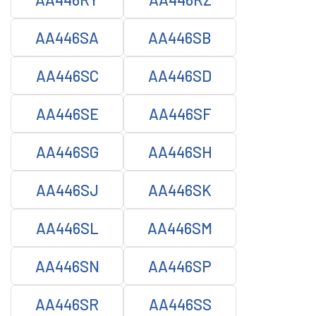
AA446SA
AA446SB
AA446SC
AA446SD
AA446SE
AA446SF
AA446SG
AA446SH
AA446SJ
AA446SK
AA446SL
AA446SM
AA446SN
AA446SP
AA446SR
AA446SS