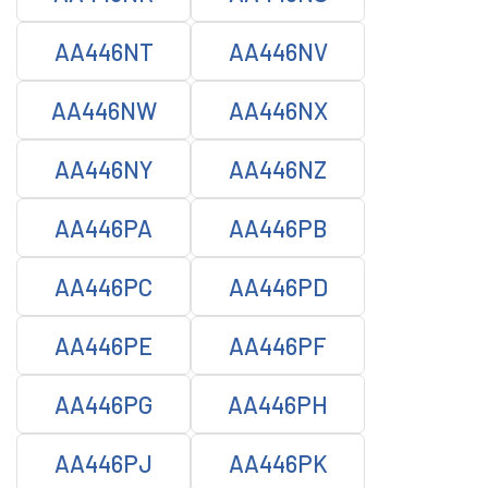
AA446NT
AA446NV
AA446NW
AA446NX
AA446NY
AA446NZ
AA446PA
AA446PB
AA446PC
AA446PD
AA446PE
AA446PF
AA446PG
AA446PH
AA446PJ
AA446PK