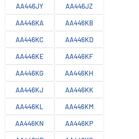
AA446JY
AA446JZ
AA446KA
AA446KB
AA446KC
AA446KD
AA446KE
AA446KF
AA446KG
AA446KH
AA446KJ
AA446KK
AA446KL
AA446KM
AA446KN
AA446KP