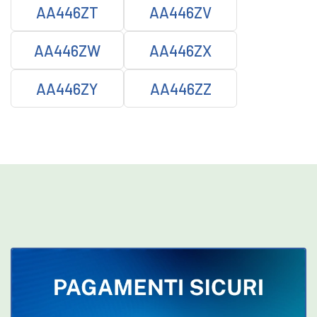
AA446ZT
AA446ZV
AA446ZW
AA446ZX
AA446ZY
AA446ZZ