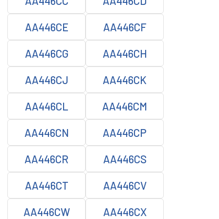
AA446CC
AA446CD
AA446CE
AA446CF
AA446CG
AA446CH
AA446CJ
AA446CK
AA446CL
AA446CM
AA446CN
AA446CP
AA446CR
AA446CS
AA446CT
AA446CV
AA446CW
AA446CX