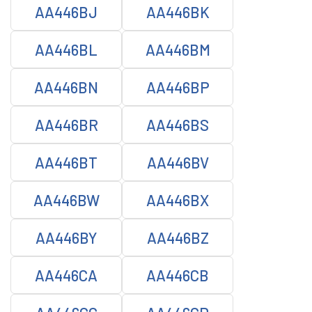
AA446BJ
AA446BK
AA446BL
AA446BM
AA446BN
AA446BP
AA446BR
AA446BS
AA446BT
AA446BV
AA446BW
AA446BX
AA446BY
AA446BZ
AA446CA
AA446CB