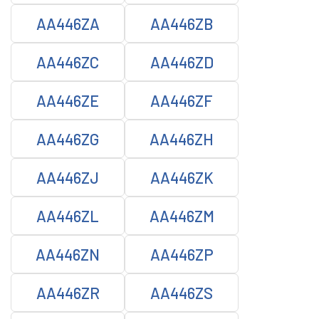
AA446ZA
AA446ZB
AA446ZC
AA446ZD
AA446ZE
AA446ZF
AA446ZG
AA446ZH
AA446ZJ
AA446ZK
AA446ZL
AA446ZM
AA446ZN
AA446ZP
AA446ZR
AA446ZS