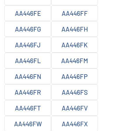
AA446FE
AA446FF
AA446FG
AA446FH
AA446FJ
AA446FK
AA446FL
AA446FM
AA446FN
AA446FP
AA446FR
AA446FS
AA446FT
AA446FV
AA446FW
AA446FX