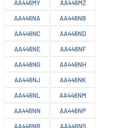
AA446MY
AA446MZ
AA446NA
AA446NB
AA446NC
AA446ND
AA446NE
AA446NF
AA446NG
AA446NH
AA446NJ
AA446NK
AA446NL
AA446NM
AA446NN
AA446NP
AA446NR
AA446NS