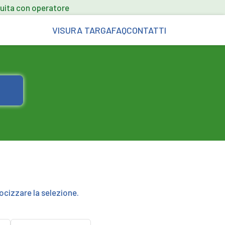
uita con operatore
VISURA TARGA
FAQ
CONTATTI
ocizzare la selezione.