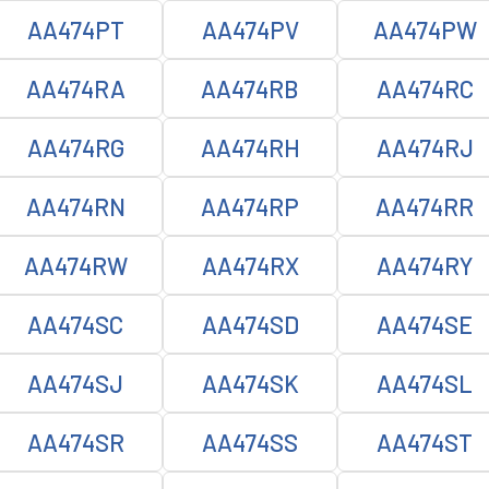
AA474PT
AA474PV
AA474PW
AA474RA
AA474RB
AA474RC
AA474RG
AA474RH
AA474RJ
AA474RN
AA474RP
AA474RR
AA474RW
AA474RX
AA474RY
AA474SC
AA474SD
AA474SE
AA474SJ
AA474SK
AA474SL
AA474SR
AA474SS
AA474ST