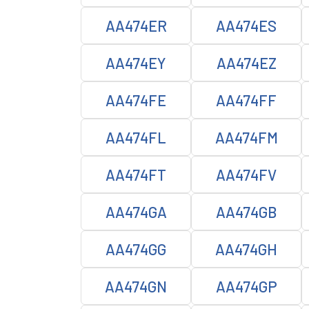
AA474ER
AA474ES
AA474EY
AA474EZ
AA474FE
AA474FF
AA474FL
AA474FM
AA474FT
AA474FV
AA474GA
AA474GB
AA474GG
AA474GH
AA474GN
AA474GP