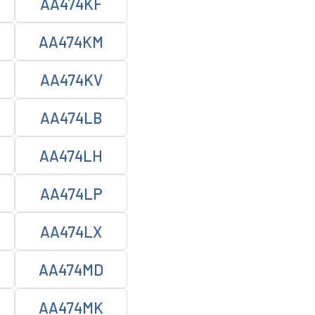
AA474KF
AA474KM
AA474KV
AA474LB
AA474LH
AA474LP
AA474LX
AA474MD
AA474MK