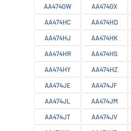
AA474GW
AA474GX
AA474HC
AA474HD
AA474HJ
AA474HK
AA474HR
AA474HS
AA474HY
AA474HZ
AA474JE
AA474JF
AA474JL
AA474JM
AA474JT
AA474JV