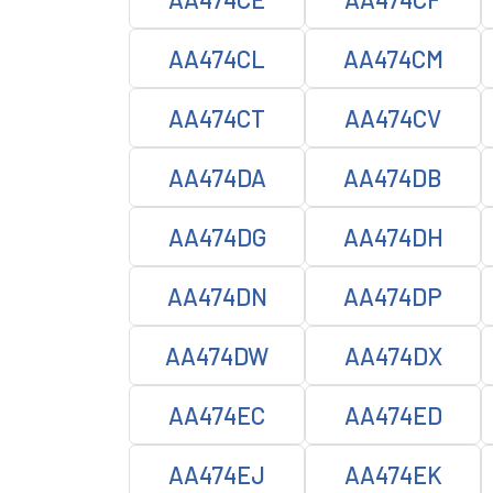
AA474CL
AA474CM
AA474CT
AA474CV
AA474DA
AA474DB
AA474DG
AA474DH
AA474DN
AA474DP
AA474DW
AA474DX
AA474EC
AA474ED
AA474EJ
AA474EK