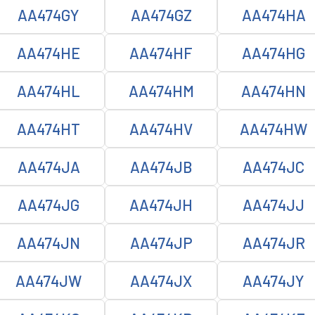
AA474GY
AA474GZ
AA474HA
AA474HE
AA474HF
AA474HG
AA474HL
AA474HM
AA474HN
AA474HT
AA474HV
AA474HW
AA474JA
AA474JB
AA474JC
AA474JG
AA474JH
AA474JJ
AA474JN
AA474JP
AA474JR
AA474JW
AA474JX
AA474JY