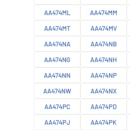
AA474ML
AA474MM
AA474MT
AA474MV
AA474NA
AA474NB
AA474NG
AA474NH
AA474NN
AA474NP
AA474NW
AA474NX
AA474PC
AA474PD
AA474PJ
AA474PK