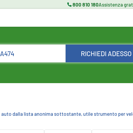
800 810 180
Assistenza grat
RICHIEDI ADESSO
a auto dalla lista anonima sottostante, utile strumento per vel