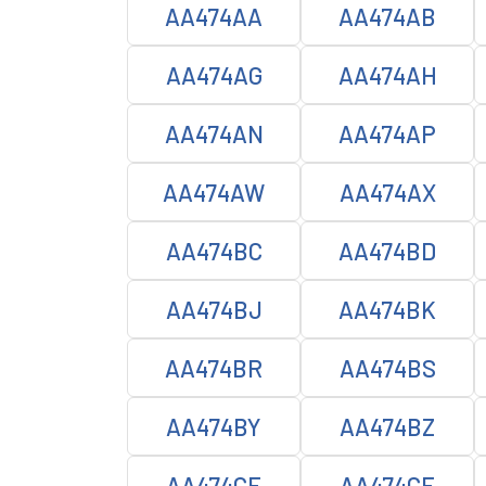
AA474AA
AA474AB
AA474AG
AA474AH
AA474AN
AA474AP
AA474AW
AA474AX
AA474BC
AA474BD
AA474BJ
AA474BK
AA474BR
AA474BS
AA474BY
AA474BZ
AA474CE
AA474CF