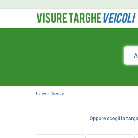
Home
Ricerca
Oppure scegli la targ