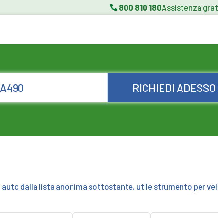
800 810 180
Assistenza grat
RICHIEDI ADESSO
a auto dalla lista anonima sottostante, utile strumento per vel