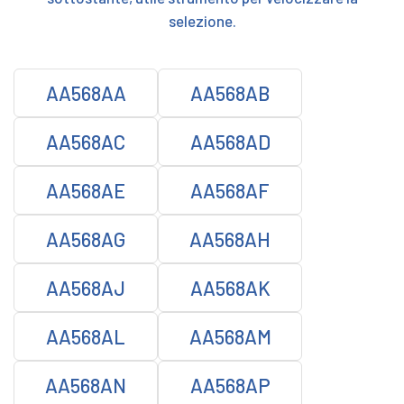
selezione.
AA568AA
AA568AB
AA568AC
AA568AD
AA568AE
AA568AF
AA568AG
AA568AH
AA568AJ
AA568AK
AA568AL
AA568AM
AA568AN
AA568AP