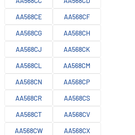
AA568CC
AA568CD
AA568CE
AA568CF
AA568CG
AA568CH
AA568CJ
AA568CK
AA568CL
AA568CM
AA568CN
AA568CP
AA568CR
AA568CS
AA568CT
AA568CV
AA568CW
AA568CX