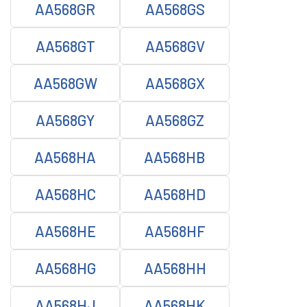
AA568GR
AA568GS
AA568GT
AA568GV
AA568GW
AA568GX
AA568GY
AA568GZ
AA568HA
AA568HB
AA568HC
AA568HD
AA568HE
AA568HF
AA568HG
AA568HH
AA568HJ
AA568HK