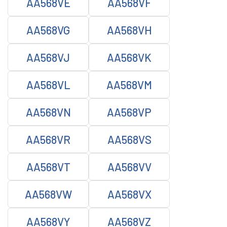
AA568VE
AA568VF
AA568VG
AA568VH
AA568VJ
AA568VK
AA568VL
AA568VM
AA568VN
AA568VP
AA568VR
AA568VS
AA568VT
AA568VV
AA568VW
AA568VX
AA568VY
AA568VZ