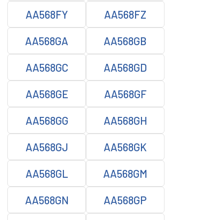
AA568FY
AA568FZ
AA568GA
AA568GB
AA568GC
AA568GD
AA568GE
AA568GF
AA568GG
AA568GH
AA568GJ
AA568GK
AA568GL
AA568GM
AA568GN
AA568GP