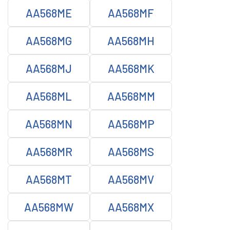
AA568ME
AA568MF
AA568MG
AA568MH
AA568MJ
AA568MK
AA568ML
AA568MM
AA568MN
AA568MP
AA568MR
AA568MS
AA568MT
AA568MV
AA568MW
AA568MX