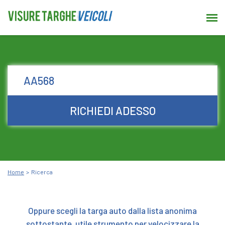
RICHIEDI ADESSO
Home
Ricerca
Oppure scegli la targa auto dalla lista anonima
sottostante, utile strumento per velocizzare la