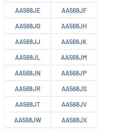
AA568JE
AA568JF
AA568JG
AA568JH
AA568JJ
AA568JK
AA568JL
AA568JM
AA568JN
AA568JP
AA568JR
AA568JS
AA568JT
AA568JV
AA568JW
AA568JX