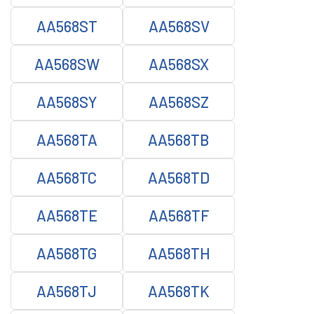
AA568ST
AA568SV
AA568SW
AA568SX
AA568SY
AA568SZ
AA568TA
AA568TB
AA568TC
AA568TD
AA568TE
AA568TF
AA568TG
AA568TH
AA568TJ
AA568TK