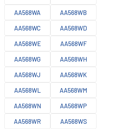
AA568WA
AA568WB
AA568WC
AA568WD
AA568WE
AA568WF
AA568WG
AA568WH
AA568WJ
AA568WK
AA568WL
AA568WM
AA568WN
AA568WP
AA568WR
AA568WS