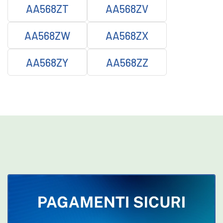
AA568ZT
AA568ZV
AA568ZW
AA568ZX
AA568ZY
AA568ZZ