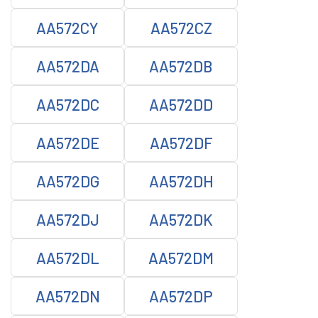
AA572CY
AA572CZ
AA572DA
AA572DB
AA572DC
AA572DD
AA572DE
AA572DF
AA572DG
AA572DH
AA572DJ
AA572DK
AA572DL
AA572DM
AA572DN
AA572DP