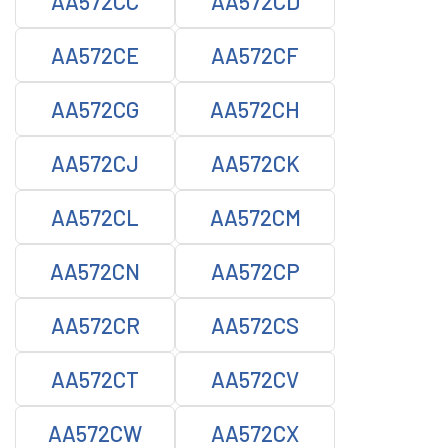
AA572CC
AA572CD
AA572CE
AA572CF
AA572CG
AA572CH
AA572CJ
AA572CK
AA572CL
AA572CM
AA572CN
AA572CP
AA572CR
AA572CS
AA572CT
AA572CV
AA572CW
AA572CX