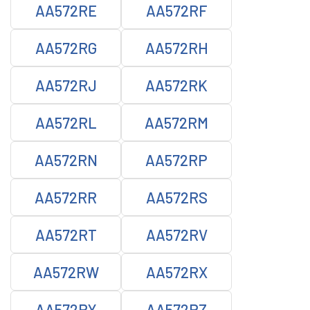
AA572RE
AA572RF
AA572RG
AA572RH
AA572RJ
AA572RK
AA572RL
AA572RM
AA572RN
AA572RP
AA572RR
AA572RS
AA572RT
AA572RV
AA572RW
AA572RX
AA572RY
AA572RZ