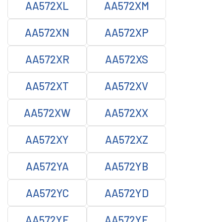
AA572XL
AA572XM
AA572XN
AA572XP
AA572XR
AA572XS
AA572XT
AA572XV
AA572XW
AA572XX
AA572XY
AA572XZ
AA572YA
AA572YB
AA572YC
AA572YD
AA572YE
AA572YF