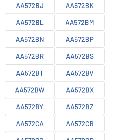
AA572BJ
AA572BK
AA572BL
AA572BM
AA572BN
AA572BP
AA572BR
AA572BS
AA572BT
AA572BV
AA572BW
AA572BX
AA572BY
AA572BZ
AA572CA
AA572CB