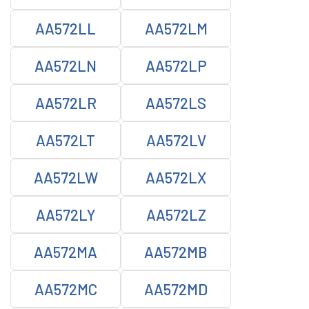
AA572LL
AA572LM
AA572LN
AA572LP
AA572LR
AA572LS
AA572LT
AA572LV
AA572LW
AA572LX
AA572LY
AA572LZ
AA572MA
AA572MB
AA572MC
AA572MD