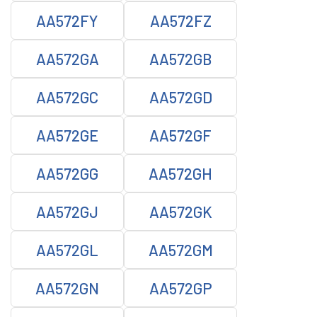
AA572FY
AA572FZ
AA572GA
AA572GB
AA572GC
AA572GD
AA572GE
AA572GF
AA572GG
AA572GH
AA572GJ
AA572GK
AA572GL
AA572GM
AA572GN
AA572GP