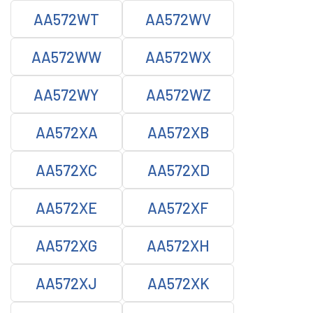
AA572WT
AA572WV
AA572WW
AA572WX
AA572WY
AA572WZ
AA572XA
AA572XB
AA572XC
AA572XD
AA572XE
AA572XF
AA572XG
AA572XH
AA572XJ
AA572XK