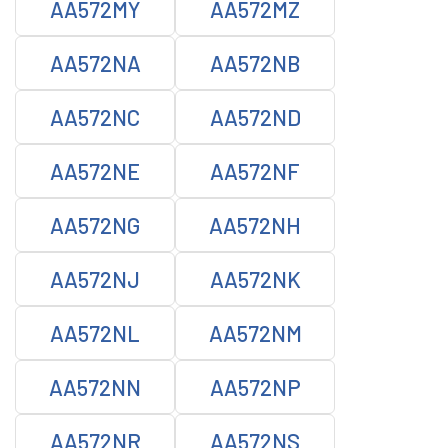
AA572MY
AA572MZ
AA572NA
AA572NB
AA572NC
AA572ND
AA572NE
AA572NF
AA572NG
AA572NH
AA572NJ
AA572NK
AA572NL
AA572NM
AA572NN
AA572NP
AA572NR
AA572NS