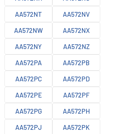
AA572NT
AA572NV
AA572NW
AA572NX
AA572NY
AA572NZ
AA572PA
AA572PB
AA572PC
AA572PD
AA572PE
AA572PF
AA572PG
AA572PH
AA572PJ
AA572PK