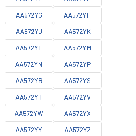
AA572YG
AA572YH
AA572YJ
AA572YK
AA572YL
AA572YM
AA572YN
AA572YP
AA572YR
AA572YS
AA572YT
AA572YV
AA572YW
AA572YX
AA572YY
AA572YZ