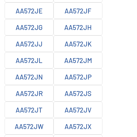
AA572JE
AA572JF
AA572JG
AA572JH
AA572JJ
AA572JK
AA572JL
AA572JM
AA572JN
AA572JP
AA572JR
AA572JS
AA572JT
AA572JV
AA572JW
AA572JX