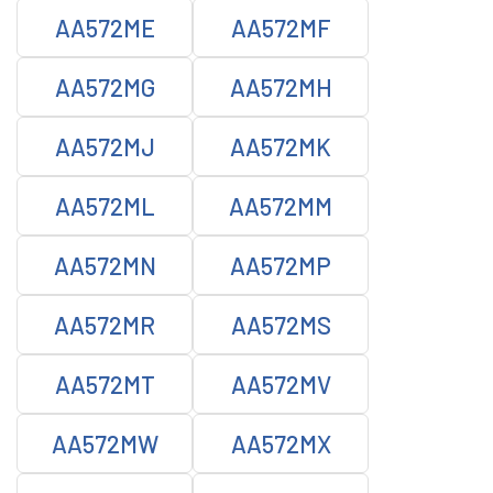
AA572ME
AA572MF
AA572MG
AA572MH
AA572MJ
AA572MK
AA572ML
AA572MM
AA572MN
AA572MP
AA572MR
AA572MS
AA572MT
AA572MV
AA572MW
AA572MX