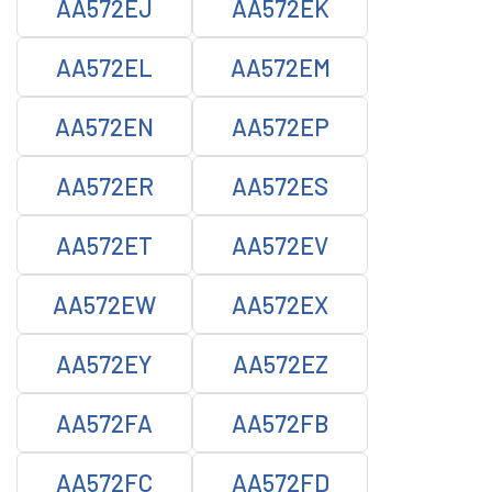
AA572EJ
AA572EK
AA572EL
AA572EM
AA572EN
AA572EP
AA572ER
AA572ES
AA572ET
AA572EV
AA572EW
AA572EX
AA572EY
AA572EZ
AA572FA
AA572FB
AA572FC
AA572FD