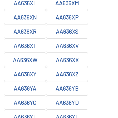
AA636XL
AA636XM
AA636XN
AA636XP
AA636XR
AA636XS
AA636XT
AA636XV
AA636XW
AA636XX
AA636XY
AA636XZ
AA636YA
AA636YB
AA636YC
AA636YD
AA636YE
AA636YF