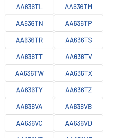
AA636TL
AA636TM
AA636TN
AA636TP
AA636TR
AA636TS
AA636TT
AA636TV
AA636TW
AA636TX
AA636TY
AA636TZ
AA636VA
AA636VB
AA636VC
AA636VD