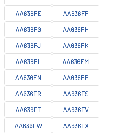
AA636FE
AA636FF
AA636FG
AA636FH
AA636FJ
AA636FK
AA636FL
AA636FM
AA636FN
AA636FP
AA636FR
AA636FS
AA636FT
AA636FV
AA636FW
AA636FX