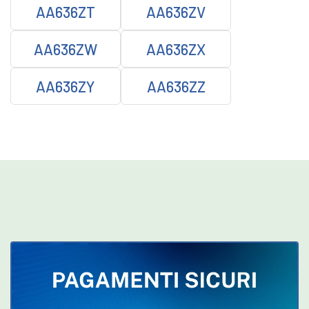
AA636ZT
AA636ZV
AA636ZW
AA636ZX
AA636ZY
AA636ZZ