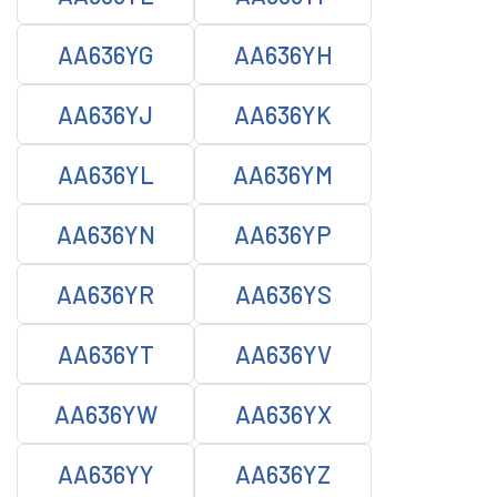
AA636YG
AA636YH
AA636YJ
AA636YK
AA636YL
AA636YM
AA636YN
AA636YP
AA636YR
AA636YS
AA636YT
AA636YV
AA636YW
AA636YX
AA636YY
AA636YZ