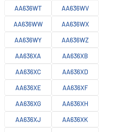
AA636WT
AA636WV
AA636WW
AA636WX
AA636WY
AA636WZ
AA636XA
AA636XB
AA636XC
AA636XD
AA636XE
AA636XF
AA636XG
AA636XH
AA636XJ
AA636XK