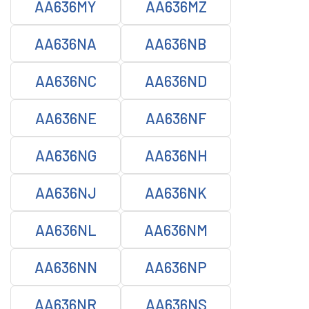
AA636MY
AA636MZ
AA636NA
AA636NB
AA636NC
AA636ND
AA636NE
AA636NF
AA636NG
AA636NH
AA636NJ
AA636NK
AA636NL
AA636NM
AA636NN
AA636NP
AA636NR
AA636NS