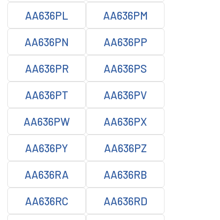
AA636PL
AA636PM
AA636PN
AA636PP
AA636PR
AA636PS
AA636PT
AA636PV
AA636PW
AA636PX
AA636PY
AA636PZ
AA636RA
AA636RB
AA636RC
AA636RD