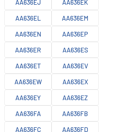
AA636EJ
AA636EK
AA636EL
AA636EM
AA636EN
AA636EP
AA636ER
AA636ES
AA636ET
AA636EV
AA636EW
AA636EX
AA636EY
AA636EZ
AA636FA
AA636FB
AA636FC
AA636FD