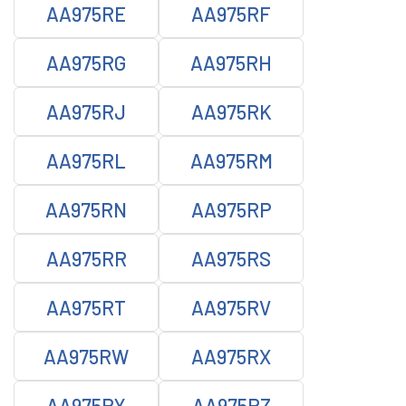
AA975RE
AA975RF
AA975RG
AA975RH
AA975RJ
AA975RK
AA975RL
AA975RM
AA975RN
AA975RP
AA975RR
AA975RS
AA975RT
AA975RV
AA975RW
AA975RX
AA975RY
AA975RZ