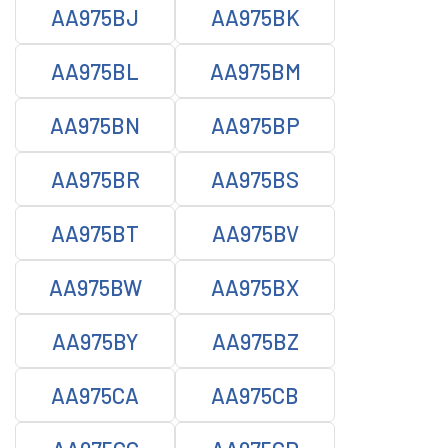
AA975BJ
AA975BK
AA975BL
AA975BM
AA975BN
AA975BP
AA975BR
AA975BS
AA975BT
AA975BV
AA975BW
AA975BX
AA975BY
AA975BZ
AA975CA
AA975CB