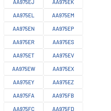
AA975EJ
AA975EK
AA975EL
AA975EM
AA975EN
AA975EP
AA975ER
AA975ES
AA975ET
AA975EV
AA975EW
AA975EX
AA975EY
AA975EZ
AA975FA
AA975FB
AA975FC
AA975FD