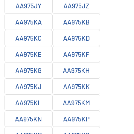
AA975JY
AA975JZ
AA975KA
AA975KB
AA975KC
AA975KD
AA975KE
AA975KF
AA975KG
AA975KH
AA975KJ
AA975KK
AA975KL
AA975KM
AA975KN
AA975KP