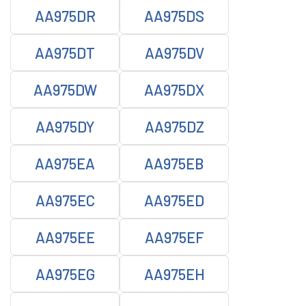
AA975DR
AA975DS
AA975DT
AA975DV
AA975DW
AA975DX
AA975DY
AA975DZ
AA975EA
AA975EB
AA975EC
AA975ED
AA975EE
AA975EF
AA975EG
AA975EH