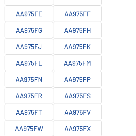
AA975FE
AA975FF
AA975FG
AA975FH
AA975FJ
AA975FK
AA975FL
AA975FM
AA975FN
AA975FP
AA975FR
AA975FS
AA975FT
AA975FV
AA975FW
AA975FX