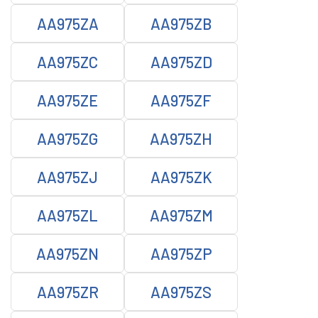
AA975ZA
AA975ZB
AA975ZC
AA975ZD
AA975ZE
AA975ZF
AA975ZG
AA975ZH
AA975ZJ
AA975ZK
AA975ZL
AA975ZM
AA975ZN
AA975ZP
AA975ZR
AA975ZS