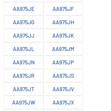
AA975JE
AA975JF
AA975JG
AA975JH
AA975JJ
AA975JK
AA975JL
AA975JM
AA975JN
AA975JP
AA975JR
AA975JS
AA975JT
AA975JV
AA975JW
AA975JX