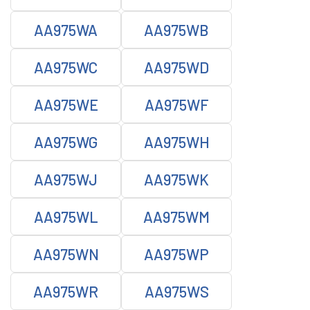
AA975WA
AA975WB
AA975WC
AA975WD
AA975WE
AA975WF
AA975WG
AA975WH
AA975WJ
AA975WK
AA975WL
AA975WM
AA975WN
AA975WP
AA975WR
AA975WS