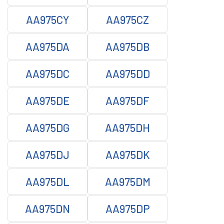
AA975CY
AA975CZ
AA975DA
AA975DB
AA975DC
AA975DD
AA975DE
AA975DF
AA975DG
AA975DH
AA975DJ
AA975DK
AA975DL
AA975DM
AA975DN
AA975DP