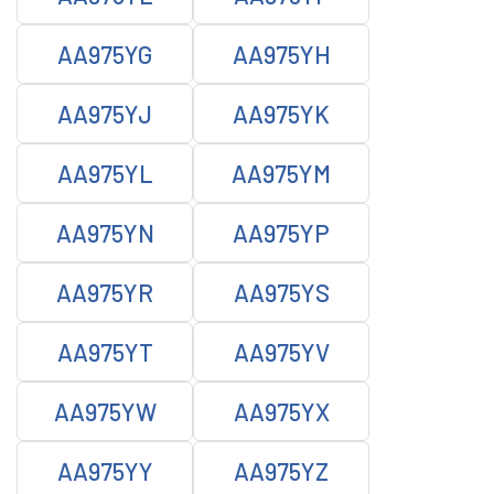
AA975YG
AA975YH
AA975YJ
AA975YK
AA975YL
AA975YM
AA975YN
AA975YP
AA975YR
AA975YS
AA975YT
AA975YV
AA975YW
AA975YX
AA975YY
AA975YZ