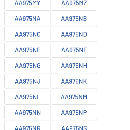
AA975MY
AA975MZ
AA975NA
AA975NB
AA975NC
AA975ND
AA975NE
AA975NF
AA975NG
AA975NH
AA975NJ
AA975NK
AA975NL
AA975NM
AA975NN
AA975NP
AA975NR
AA975NS