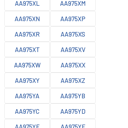
AA975XL
AA975XM
AA975XN
AA975XP
AA975XR
AA975XS
AA975XT
AA975XV
AA975XW
AA975XX
AA975XY
AA975XZ
AA975YA
AA975YB
AA975YC
AA975YD
AA975YE
AA975YF