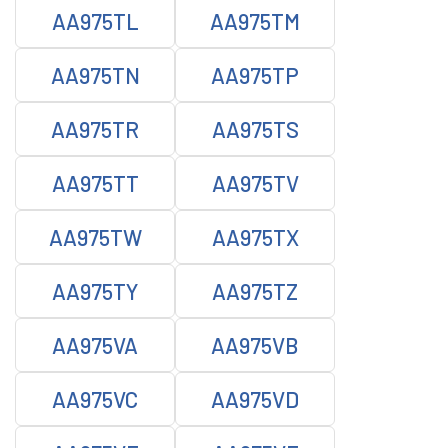
AA975TL
AA975TM
AA975TN
AA975TP
AA975TR
AA975TS
AA975TT
AA975TV
AA975TW
AA975TX
AA975TY
AA975TZ
AA975VA
AA975VB
AA975VC
AA975VD