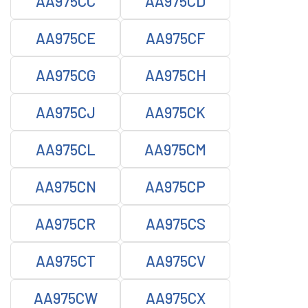
AA975CC
AA975CD
AA975CE
AA975CF
AA975CG
AA975CH
AA975CJ
AA975CK
AA975CL
AA975CM
AA975CN
AA975CP
AA975CR
AA975CS
AA975CT
AA975CV
AA975CW
AA975CX