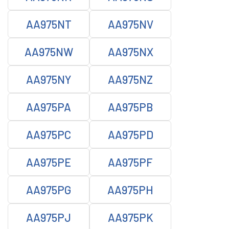
AA975NT
AA975NV
AA975NW
AA975NX
AA975NY
AA975NZ
AA975PA
AA975PB
AA975PC
AA975PD
AA975PE
AA975PF
AA975PG
AA975PH
AA975PJ
AA975PK