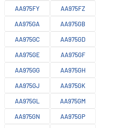
AA975FY
AA975FZ
AA975GA
AA975GB
AA975GC
AA975GD
AA975GE
AA975GF
AA975GG
AA975GH
AA975GJ
AA975GK
AA975GL
AA975GM
AA975GN
AA975GP