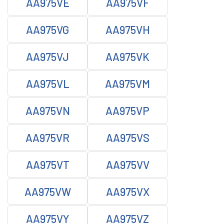
AA975VE
AA975VF
AA975VG
AA975VH
AA975VJ
AA975VK
AA975VL
AA975VM
AA975VN
AA975VP
AA975VR
AA975VS
AA975VT
AA975VV
AA975VW
AA975VX
AA975VY
AA975VZ